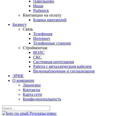
Павельцево
Икша
Рыбинск
Квитанции на оплату
Бланки квитанций
Бизнесу
Связь
Телефония
Интернет
Телефонные станции
Строймонтаж
ВОЛС
СКС
Системная интеграция
Работа с металлическим кабелем
Видеонаблюдение и сигнализация
ЭРНК
О компании
Лицензии
Контакты
Карта сети
Конфиденциальность
Речсвязь
с
ервис