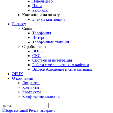
Павельцево
Икша
Рыбинск
Квитанции на оплату
Бланки квитанций
Бизнесу
Связь
Телефония
Интернет
Телефонные станции
Строймонтаж
ВОЛС
СКС
Системная интеграция
Работа с металлическим кабелем
Видеонаблюдение и сигнализация
ЭРНК
О компании
Лицензии
Контакты
Карта сети
Конфиденциальность
Речсвязь
с
ервис